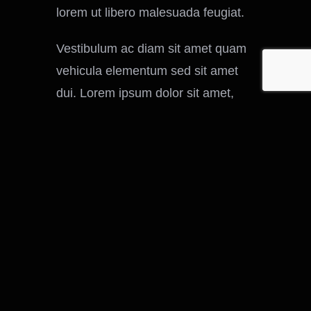
lorem ut libero malesuada feugiat.
Vestibulum ac diam sit amet quam
vehicula elementum sed sit amet
dui. Lorem ipsum dolor sit amet,
consectetur adipiscing elit.
Pellentesque in ipsum id orci porta
dapibus. Mauris blandit aliquet elit,
eget tincidunt nibh pulvinar a.
Share This Story, Choose Your
Platform!