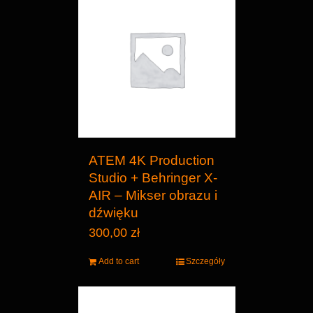
ATEM 4K Production
Studio + Behringer X-
AIR – Mikser obrazu i
dźwięku
300,00
zł
Add to cart
Szczegóły