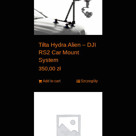
Tilta Hydra Alien – DJI
RS2 Car Mount
System
350,00
zł
Add to cart
Szczegóły