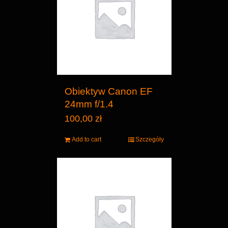
Obiektyw Canon EF
24mm f/1.4
100,00
zł
Add to cart
Szczegóły