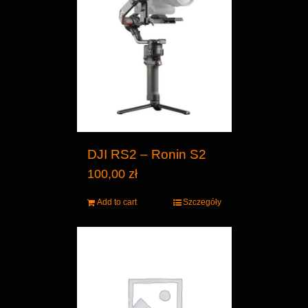
DJI RS2 – Ronin S2
100,00
zł
Add to cart
Szczegóły