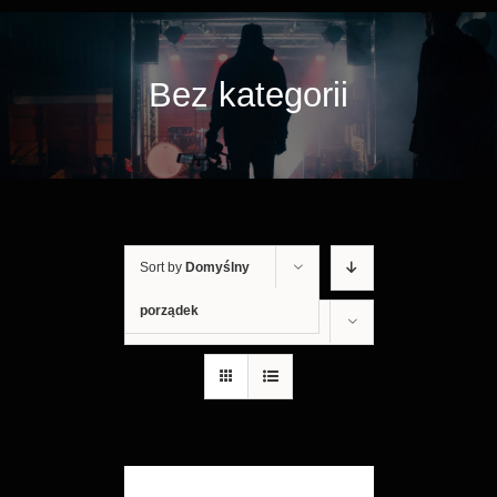
Bez kategorii
Sort by
Domyślny
porządek
Show
12 Products