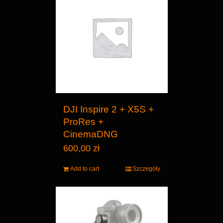
DJI Inspire 2 + X5S +
ProRes +
CinemaDNG
600,00
zł
Add to cart
Szczegóły