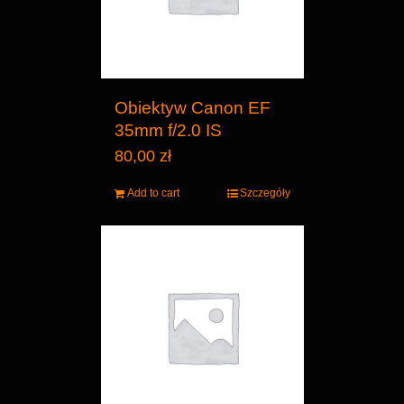
Obiektyw Canon EF
35mm f/2.0 IS
80,00
zł
Add to cart
Szczegóły