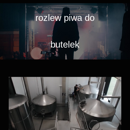
rozlew piwa do
butelek
Browar Pinta – Linia Rozlewnicza firmy
STM