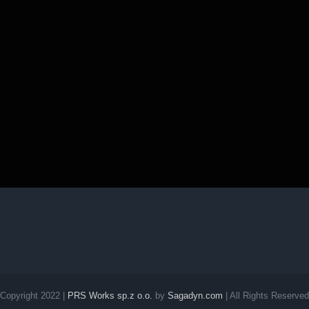
Copyright 2022 |
PRS Works sp.z o.o.
by
Sagadyn.com
| All Rights Reserved