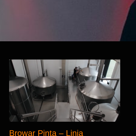
Browar Pinta – Linia
Rozlewnicza firmy STM
Browar Pinta – Linia