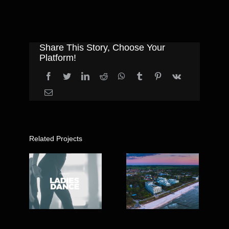
Share This Story, Choose Your
Platform!
Related Projects
Nieruchomości
Ladies
nad morzem
Dance –
– Dune
Zajęcia
Firmus &
Taneczne –
City
KingDance
Apartments