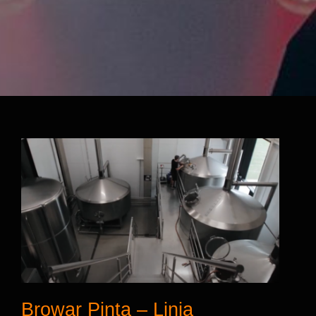
Browar Pinta – Linia
Rozlewnicza firmy STM
Browar Pinta – Linia