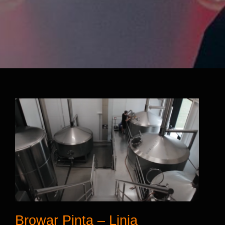
Browar Pinta – Linia
Rozlewnicza firmy STM
Browar Pinta – Linia