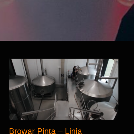
Browar Pinta – Linia
Rozlewnicza firmy STM
Browar Pinta – Linia